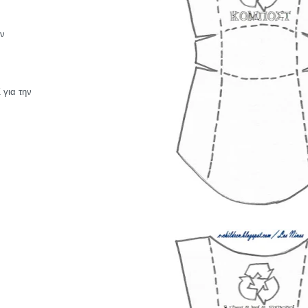
ην
για την