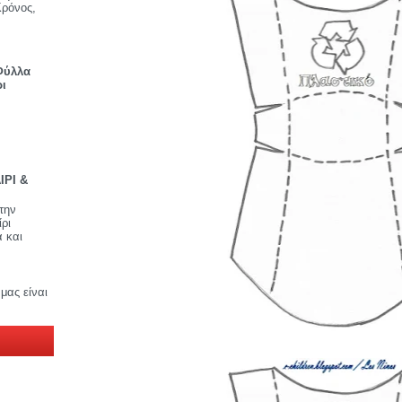
Κρόνος,
Φύλλα
ρι
ΙΡΙ &
την
ρι
 και
μας είναι