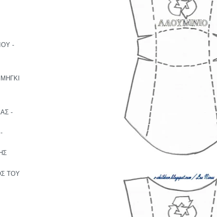
ΟΥ -
ΡΜΗΓΚΙ
ΑΣ -
-
ΗΣ
ΟΣ ΤΟΥ